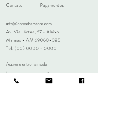
Contato
Pagamentos
info@conceberstore.com
Av. Via Láctea, 67 - Aleixo
Manaus - AM 69060-085
Tel:
(00) 0000 - 0000
Assine e entre na moda
Insira o seu email aqui
Assine Já
Segurança